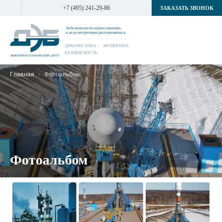
+7 (495) 241-29-86
ЗАКАЗАТЬ ЗВОНОК
За безопасность нужно платить,
а за ее отсутствие расплачиваться
ДИАГНОСТИКА
ЭКСПЕРТИЗА
БЕЗОПАСНОСТЬ
Главная
Фотоальбом
Фотоальбом