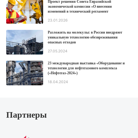
Проект решения Совета Евразийской
экономической комиссии «О внесении
изменений в технический регламент
Таможенного союза «О безопасности
23.01.2026
оборудования, работающего под избыточным
давлением» (ТР ТС 032/2013)
Разложить на молекулы: в России внедряют
уникальную технологию обезвреживания
опасных отходов
27.05.2024
23 международная выставка «Оборудование и
технологии для нефтегазового комплекса
(«Нефтегаз-2024»)
18.04.2024
Партнеры