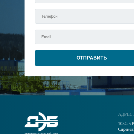
ОТПРАВИТЬ
АДРЕС:
105425 Р
Сиреневы