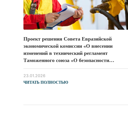
Проект решения Совета Евразийской
экономической комиссии «О внесении
изменений в технический регламент
Таможенного союза «О безопасности
оборудования, работающего под избыточны
давлением» (ТР ТС 032/2013)
23.01.2026
ЧИТАТЬ ПОЛНОСТЬЮ