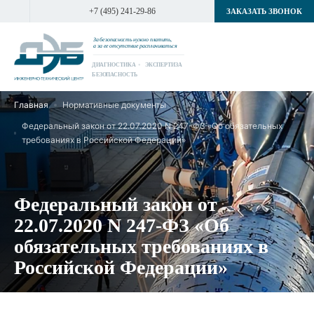
+7 (495) 241-29-86
ЗАКАЗАТЬ ЗВОНОК
За безопасность нужно платить,
а за ее отсутствие расплачиваться
ДИАГНОСТИКА
ЭКСПЕРТИЗА
БЕЗОПАСНОСТЬ
Главная
Нормативные документы
Федеральный закон от 22.07.2020 N 247-ФЗ «Об обязательных
требованиях в Российской Федерации»
Федеральный закон от
22.07.2020 N 247-ФЗ «Об
обязательных требованиях в
Российской Федерации»