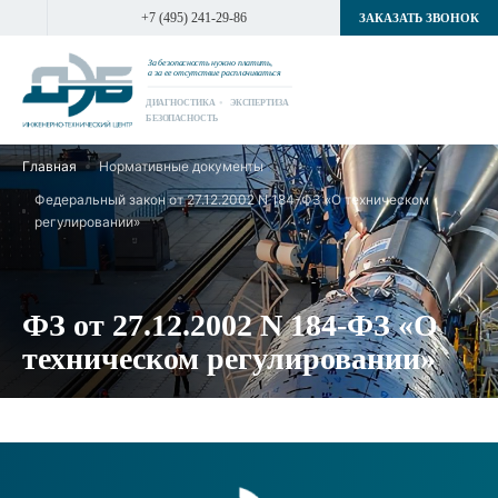
+7 (495) 241-29-86
ЗАКАЗАТЬ ЗВОНОК
За безопасность нужно платить,
а за ее отсутствие расплачиваться
ДИАГНОСТИКА
ЭКСПЕРТИЗА
БЕЗОПАСНОСТЬ
Главная
Нормативные документы
Федеральный закон от 27.12.2002 N 184-ФЗ «О техническом
регулировании»
ФЗ от 27.12.2002 N 184-ФЗ «О
техническом регулировании»